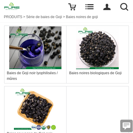
PRODUITS
>
Série de baies de Goji
>
Baies noires de goji
Baies de Goji noir lyophilisées /
Baies noires biologiques de Goji
mûres