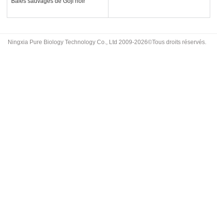
Baies sauvages de Goji noir
Ningxia Pure Biology Technology Co., Ltd 2009-2026©Tous droits réservés.