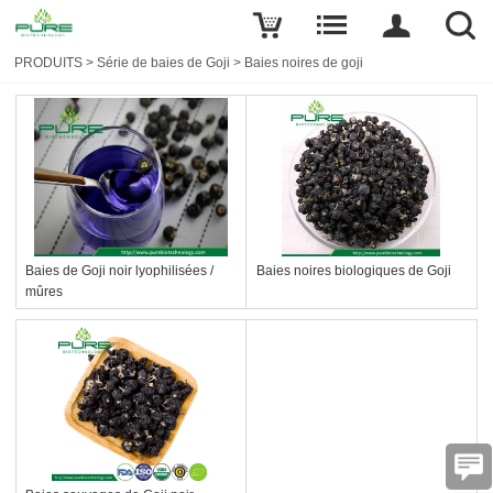
PRODUITS
>
Série de baies de Goji
>
Baies noires de goji
Baies de Goji noir lyophilisées /
Baies noires biologiques de Goji
mûres