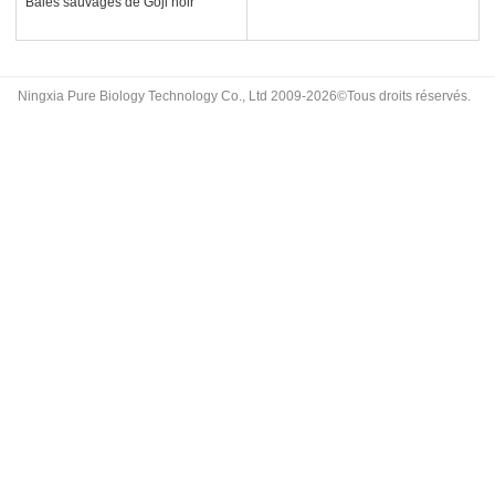
Baies sauvages de Goji noir
Ningxia Pure Biology Technology Co., Ltd 2009-2026©Tous droits réservés.