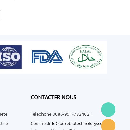
CONTACTER NOUS
iété
Téléphone:0086-951-7824621
trie
Courriel:
Info@purebiotechnology.com