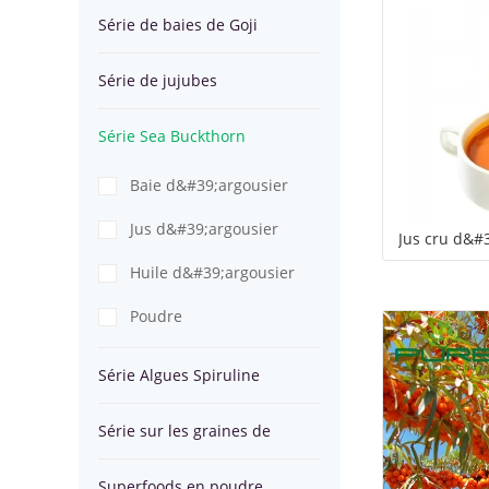
Goji
Série de baies de Goji
Buckthorn
Algues
Série
Série de jujubes
Spiruline
sur
Superfoods
Série Sea Buckthorn
les
en
Baie d&#39;argousier
graines
poudre
Jus d&#39;argousier
Jus cru d&#
de
Huile d&#39;argousier
chanvre
Poudre
d&#39;argousier
Série Algues Spiruline
Série sur les graines de
chanvre
Superfoods en poudre