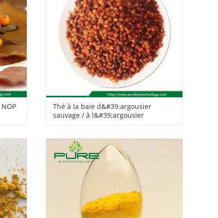
c NOP
Thé à la baie d&#39;argousier
sauvage / à l&#39;argousier