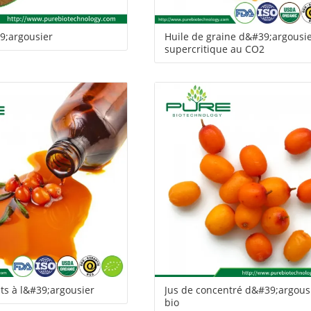
9;argousier
Huile de graine d&#39;argousi
supercritique au CO2
its à l&#39;argousier
Jus de concentré d&#39;argous
bio