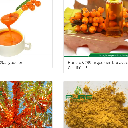
service
39;argousier
Huile d&#39;argousier bio ave
Certifié UE