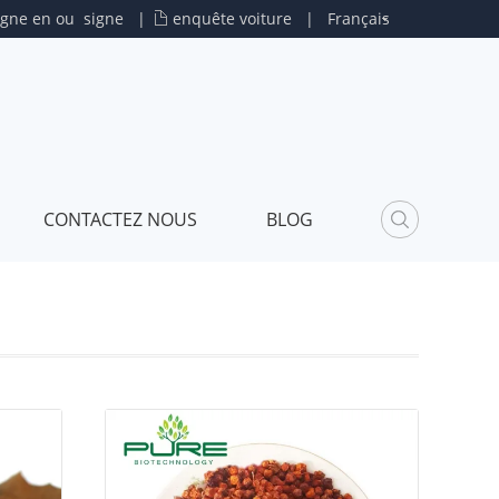
igne en
ou
signe
|
enquête voiture
|
Français
CONTACTEZ NOUS
BLOG