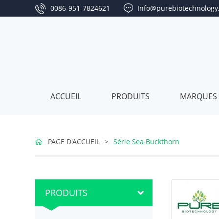
0086-951-7824621
Info@purebiotechnology
ACCUEIL
PRODUITS
MARQUES 
Série
PAGE D'ACCUEIL
>
Série Sea Buckthorn
de
Série
baies
de
Série
PRODUITS
de
jujubes
Sea
Série