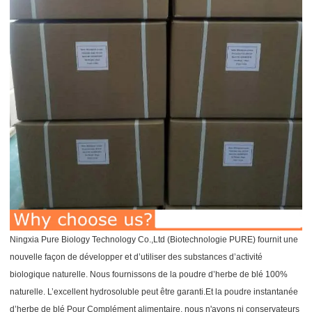
Ningxia Pure Biology Technology Co.,Ltd (Biotechnologie PURE) fournit une
nouvelle façon de développer et d’utiliser des substances d’activité
biologique naturelle. Nous fournissons de la poudre d’herbe de blé 100%
naturelle. L’excellent hydrosoluble peut être garanti.Et la poudre instantanée
d’herbe de blé Pour Complément alimentaire, nous n'avons ni conservateurs