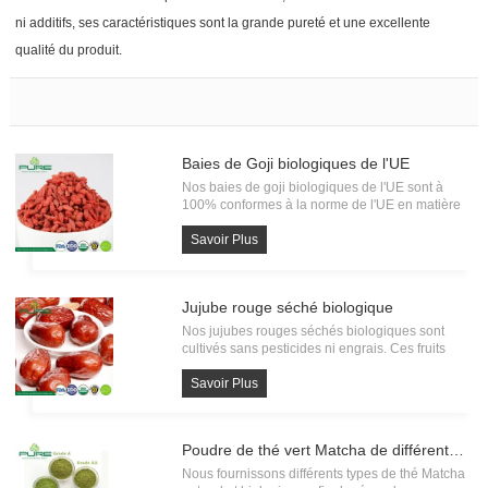
ni additifs, ses caractéristiques sont la grande pureté et une excellente
qualité du produit.
Baies de Goji biologiques de l'UE
Nos baies de goji biologiques de l'UE sont à
100% conformes à la norme de l'UE en matière
d'aliments biologiques, avec la certification
biologique KIWA BCS. Chaque lot de Goji
Savoir Plus
organique doit être soumis à un test de
recherche de résidus de pes
Jujube rouge séché biologique
Nos jujubes rouges séchés biologiques sont
cultivés sans pesticides ni engrais. Ces fruits
séchés exquis incarnent l'essence de la bonté
pure et naturelle.
Savoir Plus
Poudre de thé vert Matcha de différentes qualités
Nous fournissons différents types de thé Matcha