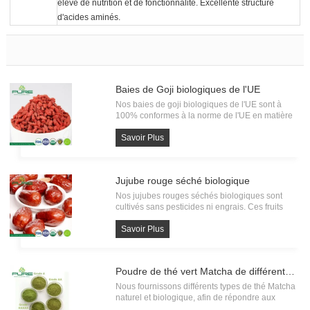
élevé de nutrition et de fonctionnalité. Excellente structure
d'acides aminés.
Baies de Goji biologiques de l'UE
Nos baies de goji biologiques de l'UE sont à
100% conformes à la norme de l'UE en matière
d'aliments biologiques, avec la certification
biologique KIWA BCS. Chaque lot de Goji
Savoir Plus
organique doit être soumis à un test de
recherche de résidus de pes
Jujube rouge séché biologique
Nos jujubes rouges séchés biologiques sont
cultivés sans pesticides ni engrais. Ces fruits
séchés exquis incarnent l'essence de la bonté
pure et naturelle.
Savoir Plus
Poudre de thé vert Matcha de différentes qualités
Nous fournissons différents types de thé Matcha
naturel et biologique, afin de répondre aux
différentes demandes des utilisateurs finaux.